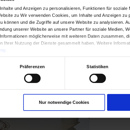
hmen und innen nur halb durch sein. Teigplatten nach de
nhalte und Anzeigen zu personalisieren, Funktionen für soziale
Website zu Wir verwenden Cookies, um Inhalte und Anzeigen zu p
gebacke Teigplatte nach dem jeweilg gewünschten Rezept b
zu können und die Zugriffe auf unsere Website zu analysieren. 
oder in einen ausreichend breiten Tiefkühlbeutel (6 Liter+) 
endung unserer Website an unsere Partner für soziale Medien, W
ieren noch weich ist und auf einer ebenen Fläche durchfrier
Informationen möglicherweise mit weiteren Daten zusammen, die 
r zu legen bis diese durchgefrohren ist, dann ist diese vo
n Ihrer Nutzung der Dienste gesammelt haben. Weitere Informati
ung
.
sitzen, können Sie übereinander stapeln indem sie die Scha
Präferenzen
Statistiken
e dazwischenlegen. Dann für 3-6 Stunden in den Gefrierer 
Nur notwendige Cookies