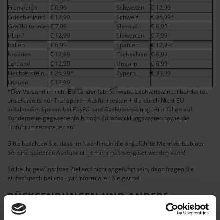
Frankreich
€ 6,99
Schweden
€ 12,99
Griechenland
€ 12,99
Schweiz
€ 26,99*
Großbritannien
€ 7,99
Slovakei
€ 6,99
Irland
€ 12,99
Slowenien
€ 7,99
Italien
€ 6,99
Spanien
€ 12,99
Kroatien
€ 12,99
Tschechien
€ 6,99
Lettland
€ 12,99
Ungarn
€ 6,99
Liechtenstein
€ 26,99*
Zypern
€ 39,99
Litauen
€ 12,99
*Der Versand in nicht EU Länder (zb: Schweiz, Liechtenstein,...) beinhaltet
unsererseits nur Transport + Ausfuhrkosten + die durch Nicht EU
anfallenden Spesen bei PayPal und Banküberweiung. Hier fallen auf
Kundenseite gegebenenfalls noch Zollabwicklungskosten sowie die
Einfuhrumsatzsteuer an!
Bitte beachten Sie, dass im Nachhinein die angeführte Mehrwertssteuer
bei eine späteren Ausfuhr nicht mehr nachvergütet werden kann!
Sollte Ihr gewünschtes Zielland nicht angeführt sein, dann fragen Sie
einfach nach bei uns - wir informieren Sie gerne!
RÜCKSENDUNGEN UND ANDERE
PROBLEME