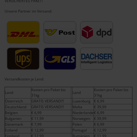
VERSICHERTES PAKET!
Unsere Partner im Versand:
Versandkosten je Land:
Kosten pro Paket bis
Kosten pro Paket bis
Land
Land
31kg
31kg
Österreich
GRATIS VERSAND!!!
Luxenburg
€ 6,99
Deutschland
GRATIS VERSAND!!!
Malta
€ 39,99
Belgien
€ 6,99
Niederlande
€ 6,99
Bulgarien
€ 11,99
Norwegen
€ 39,99
Dänemark
€ 7,99
Polen
€ 6,99
Estland
€ 12,99
Portugal
€ 12,99
Finnland
€ 12,99
Rumänien
€ 11,99