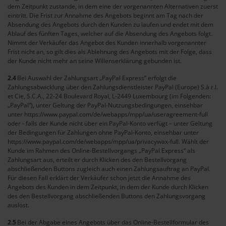
dem Zeitpunkt zustande, in dem eine der vorgenannten Alternativen zuerst
eintritt. Die Frist zur Annahme des Angebots beginnt am Tag nach der
Absendung des Angebots durch den Kunden zu laufen und endet mit dem
Ablauf des fünften Tages, welcher auf die Absendung des Angebots folgt.
Nimmt der Verkäufer das Angebot des Kunden innerhalb vorgenannter
Frist nicht an, so gilt dies als Ablehnung des Angebots mit der Folge, dass
der Kunde nicht mehr an seine Willenserklärung gebunden ist.
2.4
Bei Auswahl der Zahlungsart „PayPal Express“ erfolgt die
Zahlungsabwicklung über den Zahlungsdienstleister PayPal (Europe) S.à r.l.
et Cie, S.C.A., 22-24 Boulevard Royal, L-2449 Luxembourg (im Folgenden:
„PayPal“), unter Geltung der PayPal-Nutzungsbedingungen, einsehbar
unter https://www.paypal.com/de/webapps/mpp/ua/useragreement-full
oder - falls der Kunde nicht über ein PayPal-Konto verfügt – unter Geltung
der Bedingungen für Zahlungen ohne PayPal-Konto, einsehbar unter
https://www.paypal.com/de/webapps/mpp/ua/privacywax-full. Wählt der
Kunde im Rahmen des Online-Bestellvorgangs „PayPal Express“ als
Zahlungsart aus, erteilt er durch Klicken des den Bestellvorgang
abschließenden Buttons zugleich auch einen Zahlungsauftrag an PayPal.
Für diesen Fall erklärt der Verkäufer schon jetzt die Annahme des
Angebots des Kunden in dem Zeitpunkt, in dem der Kunde durch Klicken
des den Bestellvorgang abschließenden Buttons den Zahlungsvorgang
auslöst.
2.5
Bei der Abgabe eines Angebots über das Online-Bestellformular des