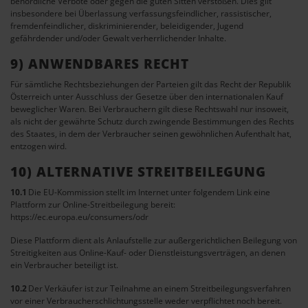
behördliche Verbote oder gegen die guten Sitten verstoßen. Dies gilt
insbesondere bei Überlassung verfassungsfeindlicher, rassistischer,
fremdenfeindlicher, diskriminierender, beleidigender, Jugend
gefährdender und/oder Gewalt verherrlichender Inhalte.
9) ANWENDBARES RECHT
Für sämtliche Rechtsbeziehungen der Parteien gilt das Recht der Republik
Österreich unter Ausschluss der Gesetze über den internationalen Kauf
beweglicher Waren. Bei Verbrauchern gilt diese Rechtswahl nur insoweit,
als nicht der gewährte Schutz durch zwingende Bestimmungen des Rechts
des Staates, in dem der Verbraucher seinen gewöhnlichen Aufenthalt hat,
entzogen wird.
10) ALTERNATIVE STREITBEILEGUNG
10.1
Die EU-Kommission stellt im Internet unter folgendem Link eine
Plattform zur Online-Streitbeilegung bereit:
https://ec.europa.eu/consumers/odr
Diese Plattform dient als Anlaufstelle zur außergerichtlichen Beilegung von
Streitigkeiten aus Online-Kauf- oder Dienstleistungsverträgen, an denen
ein Verbraucher beteiligt ist.
10.2
Der Verkäufer ist zur Teilnahme an einem Streitbeilegungsverfahren
vor einer Verbraucherschlichtungsstelle weder verpflichtet noch bereit.