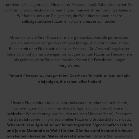
perfekten
Pizza
gemacht. Mit unseren Pizzasteinen& Zubehör machen Sie
in Ihrem Elektro Backrohr daheim Pizzen, wie von Ihrem Lieblings-Italiener.
Wir haben uns zum Ziel gesetzt, die Welt durch super leckere
selbstgebackene Pizzen ein bischen besser zu machen.
Ab sofort ist auf Ihrer Pizza nur mehr genau das, was Sie gerne essen
wollen und das in der genau richtigen Menge. Auch für Kinder ist das
Backen mit dem Pizzastein ein tolles Erlebnis! Die Anschaffungskosten
haben sich schon nach wenigen selbst gemachten Pizzen zu Hause mehr
als gelohnt, wenn Sie diese mit den Kosten für Pizzabestellungen
vergleichen.
Pimotti Pizzastein - das perfekte Geschenk für sich selbst und alle
diejenigen, die schon alles haben!
Unsere Pizzasteine sind aus naturbelassenem, lebensmittelechtem,
hochwertigem
Schamott
(nicht aus billigem
Corderit
aus China mit
schlechter Wärmeleitung, wie bei den meisten Mitbewerbern). Schamott
wird seit Jahrzenten in professionellen Pizza und Brotbacköfen verbaut.
Schamott ist aufgrund seiner hervorragenden Eigenschaften seit eh
und je das Material der Wahl für den Ofenbau und konnte bis heute
von keinem besseren Material ersetzt werden.
Unsere Steine wurden