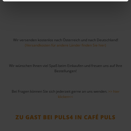
Wir versenden kostenlos nach Österreich und nach Deutschland!
(Versandkosten für andere Länder finden Sie hier)
Wir wünschen Ihnen viel Spaß beim Einkaufen und freuen uns auf Ihre
Bestellungen!
Bei Fragen können Sie sich jederzeit gerne an uns wenden.
>> hier
klicken<<
ZU GAST BEI PULS4 IN CAFÉ PULS