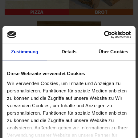
PIZZA
BROT
Zustimmung
Details
Über Cookies
FLAMMKUCHEN & MEHR
Diese Webseite verwendet Cookies
Wir verwenden Cookies, um Inhalte und Anzeigen zu
personalisieren, Funktionen für soziale Medien anbieten
In unserem
Blog
finden sie viele nützliche Tipps und Tricks um zu Hause
zu können und die Zugriffe auf unsere Website zu Wir
ein Profi Pizzabäcker zu werden. Auch finden Sie dort viele Infos was Sie
mit Ihrem Pizzastein sonst noch so anfangen können...
verwenden Cookies, um Inhalte und Anzeigen zu
personalisieren, Funktionen für soziale Medien anbieten
zu können und die Zugriffe auf unsere Website zu
KNOWHOW
analysieren. Außerdem geben wir Informationen zu Ihrer
Verwendung unserer Website an unsere Partner für