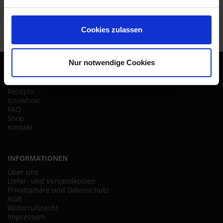
Cookies zulassen
Nur notwendige Cookies
SITE MAP
Startseite
Rezepte
Knowhow
FAQ
Shop
Kontakt
INFORMATIONEN
Über uns
Liefer- und Versandkosten
Privatsphäre und Datenschutz
AGB
Widerrufsrecht
Impressum