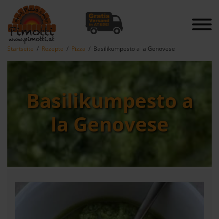
Startseite
Rezepte
Pizza
Basilikumpesto a la Genovese
Basilikumpesto a
la Genovese