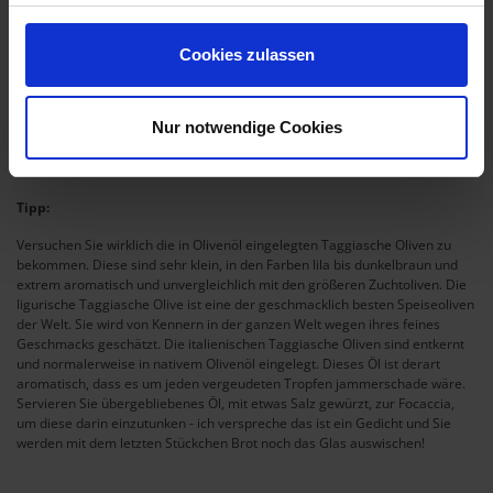
achten, dass genug Mehl unter dem Teig ist , damit dieser nicht
festklebt.
Vor dem letzten mal Bearbeiten mit den Fingerspitzen mit den
Cookies zulassen
(gehackten oder ganzen) Taggiasche Oliven belegen, großzügig
auch Olivenöl, in das die Taggiasche Oliven eingelegt sind, mit den
Fingerspitzen einarbeiten - aber nicht übertreiben. Das Öl soll nicht
Nur notwendige Cookies
von der Focaccia runter rinnen!
Zum Schluss noch mit Rosmarinnadeln bestreuen.
Darüber nach Geschmack etwas Salz und ab in den Ofen.
Tipp:
Versuchen Sie wirklich die in Olivenöl eingelegten Taggiasche Oliven zu
bekommen. Diese sind sehr klein, in den Farben lila bis dunkelbraun und
extrem aromatisch und unvergleichlich mit den größeren Zuchtoliven. Die
ligurische Taggiasche Olive ist eine der geschmacklich besten Speiseoliven
der Welt. Sie wird von Kennern in der ganzen Welt wegen ihres feines
Geschmacks geschätzt. Die italienischen Taggiasche Oliven sind entkernt
und normalerweise in nativem Olivenöl eingelegt. Dieses Öl ist derart
aromatisch, dass es um jeden vergeudeten Tropfen jammerschade wäre.
Servieren Sie übergebliebenes Öl, mit etwas Salz gewürzt, zur Focaccia,
um diese darin einzutunken - ich verspreche das ist ein Gedicht und Sie
werden mit dem letzten Stückchen Brot noch das Glas auswischen!