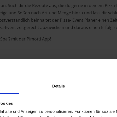
 an. Such dir die Rezepte aus, die du gerne in deinem Pizza
ige und Soßen nach Art und Menge hinzu und lass dir schlu
elbstverständlich beinhaltet der Pizza- Event Planer einen Z
za-Event zeitgerecht abzuwickeln und daraus einen Erfolg 
Spaß mit der Pimotti App!
Details
Cookies
nhalte und Anzeigen zu personalisieren, Funktionen für soziale