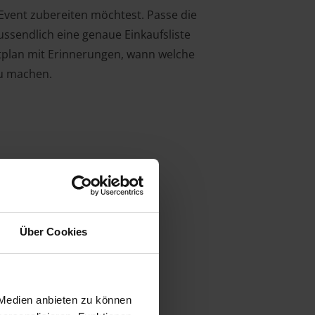
-Event zubereiten möchtest. Passe die
ssendlich eine genaue Einkaufsliste
eitplan mit Erinnerungen, wann welche
zu machen.
Über Cookies
 Medien anbieten zu können