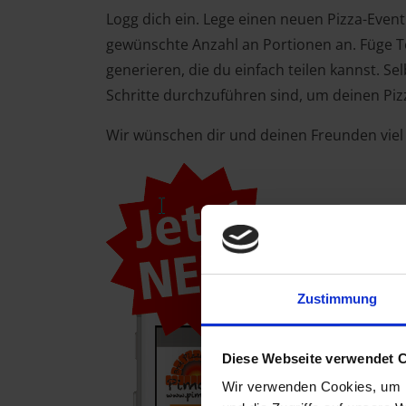
Logg dich ein. Lege einen neuen Pizza-Event
gewünschte Anzahl an Portionen an. Füge Te
generieren, die du einfach teilen kannst. S
Schritte durchzuführen sind, um deinen Piz
Wir wünschen dir und deinen Freunden viel 
Zustimmung
Diese Webseite verwendet 
Wir verwenden Cookies, um I