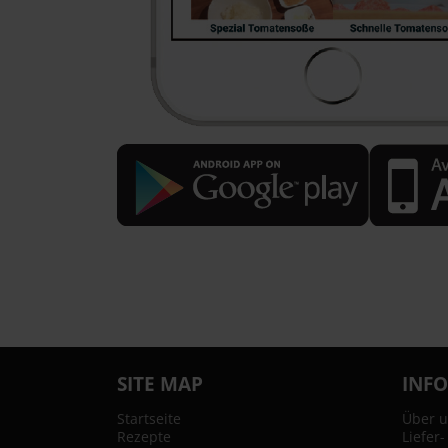
SITE MAP
INF
Startseite
Über 
Rezepte
Liefer